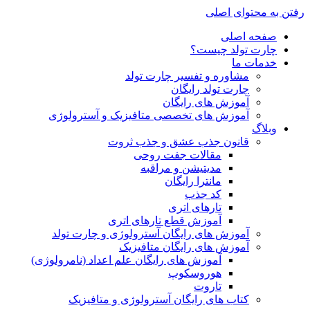
رفتن به محتوای اصلی
صفحه اصلی
چارت تولد چیست؟
خدمات ما
مشاوره و تفسیر چارت تولد
چارت تولد رایگان
آموزش های رایگان
آموزش های تخصصی متافیزیک و آسترولوژی
وبلاگ
قانون جذب عشق و جذب ثروت
مقالات جفت روحی
مدیتیشن و مراقبه
مانترا رایگان
کد جذب
تارهای اتری
آموزش قطع تارهای اتری
آموزش های رایگان آسترولوژی و چارت تولد
آموزش های رایگان متافیزیک
آموزش های رایگان علم اعداد (نامرولوژی)
هوروسکوپ
تاروت
کتاب های رایگان آسترولوژی و متافیزیک