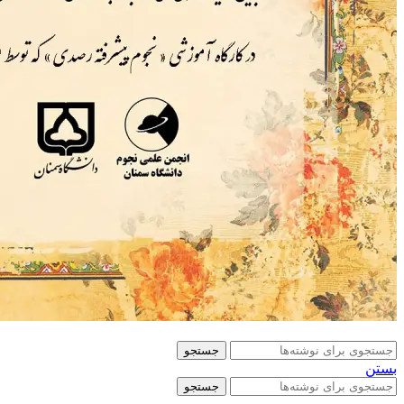
جستجو
بستن
جستجو