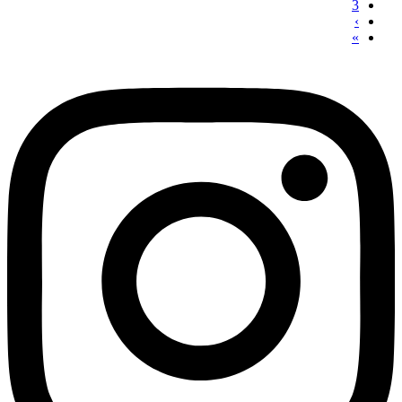
3
›
»