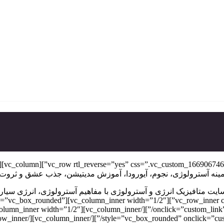
مینه آسترولوژی، نجوم، آیورودا، آموزش مدیتیشن، جذب عشق و ثروت
9816″ alignment=”center” style=”vc_box_rounded”