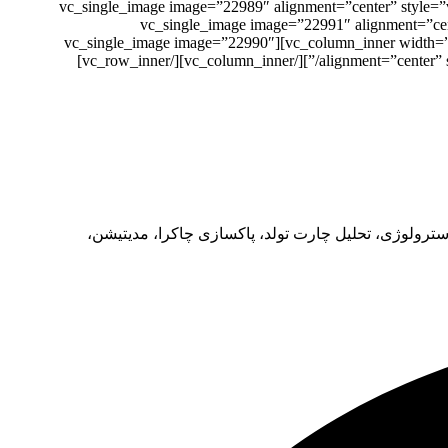
xs-6″][vc_single_image image=”22989″ alignment=”center” sty
education/”][/vc_column_inner][vc_column_inner width=”1/3″ offset=”vc_col-xs-6″][v
img_link_target=”_blank” link=”https://synergyandastrology.com/astronomy-free-education/”][/vc_column_inner][vc_column_inner width=”1/3″ offset=”vc_col-xs-6″][vc_single_image image=”22990″
alignment=”center” style=”vc_box_rounded” onclick=”custom_link” img_link_target=”_blank” link=”https://synergyandastrology.com/meditation-free-education/”][/vc_column_inner][/vc_row_inner]
رولوژی، تحلیل چارت تولد، پاکسازی چاکرا، مدیتیشن،