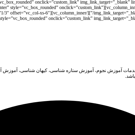
le=”vc_box_rounded” onclick=”custom_link” img_link_target=”_blank” li
c_single_image image=”22991″ alignment=”center” style=”vc_box_rounded” onclick=”custom_link”
ه خدمات آموزش نجوم، آموزش ستاره شناسی، کیهان شناسی، آموزش آست
اشد.