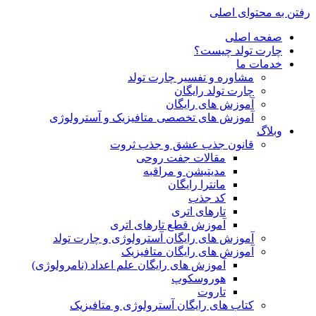
رفتن به محتوای اصلی
صفحه اصلی
چارت تولد چیست؟
خدمات ما
مشاوره و تفسیر چارت تولد
چارت تولد رایگان
آموزش های رایگان
آموزش های تخصصی متافیزیک و آسترولوژی
وبلاگ
قانون جذب عشق و جذب ثروت
مقالات جفت روحی
مدیتیشن و مراقبه
مانترا رایگان
کد جذب
تارهای اتری
آموزش قطع تارهای اتری
آموزش های رایگان آسترولوژی و چارت تولد
آموزش های رایگان متافیزیک
آموزش های رایگان علم اعداد (نامرولوژی)
هوروسکوپ
تاروت
کتاب های رایگان آسترولوژی و متافیزیک