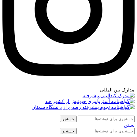
مدارک بین المللی
جستجو
بستن
جستجو