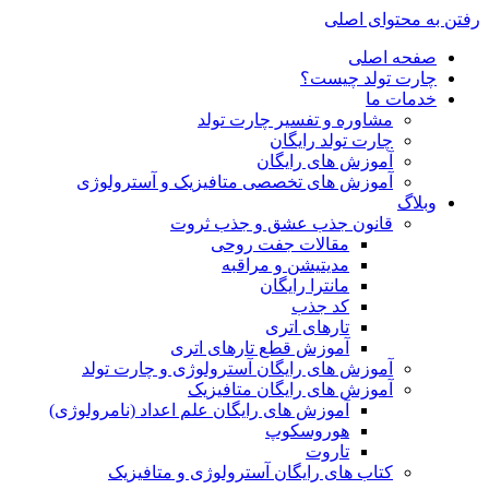
رفتن به محتوای اصلی
صفحه اصلی
چارت تولد چیست؟
خدمات ما
مشاوره و تفسیر چارت تولد
چارت تولد رایگان
آموزش های رایگان
آموزش های تخصصی متافیزیک و آسترولوژی
وبلاگ
قانون جذب عشق و جذب ثروت
مقالات جفت روحی
مدیتیشن و مراقبه
مانترا رایگان
کد جذب
تارهای اتری
آموزش قطع تارهای اتری
آموزش های رایگان آسترولوژی و چارت تولد
آموزش های رایگان متافیزیک
آموزش های رایگان علم اعداد (نامرولوژی)
هوروسکوپ
تاروت
کتاب های رایگان آسترولوژی و متافیزیک