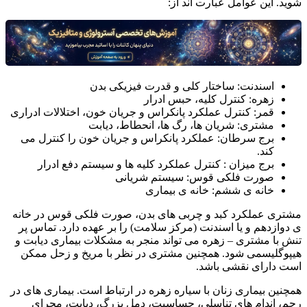
شوید. این عوامل عبارت اند از:
اسندنت: ساختار کلی و قدرت فیزیکی بدن
زهره: کنترل کلیه، حبس ادرار
قمر: کنترل عملکرد پانکراس و جریان خون، اختلالات ادراری
مشتری: شریان ها، رگ ها، انحطاط، دیابت
برج سرطان: عملکرد پانکراس و جریان خون را کنترل می
کند.
برج میزان : کنترل عملکرد کلیه ها و سیستم دفع ادرار
صورت فلکی قوس: سیستم شریانی
خانه ی ششم: خانه ی بیماری
مشتری عملکرد کبد و چربی های بدن، صورت فلکی قوس در خانه
ی دوازدهم و یا اسندنت (مرکز سلامت) را بر عهده دارد. تماس پر
تنش با مشتری – زهره می تواند منجر به مشکلات بیماری دیابت و
هیپوگلیسمی شود. همچنین مشتری در نظر با مریخ و زحل ممکن
است دارای نقشی باشد.
همچنین بیماری زنان با سیاره زهره در ارتباط است. بیماری های در
رحم، اندام های تناسلی، حساسیت، دمل بزرگ، دیابت، مجرای