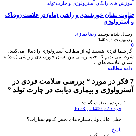
آموزش های رایگان آسترولوژی و چارت تولد
تفاوت نشان خورشیدی و راشی (ماه) در علامت زودیاک
و آسترولوژی
ارسال شده توسط
رضا نمازی
اردیبهشت 2, 1403
0
اگر شما فردی هستید که از مطالب آسترولوژی را دنبال می‌کنید،
شرط می‌بندیم که حتماً زمانی بین نشان خورشیدی و راشی (ماه) به
عنوان علامت های...
ادامه مطالعه
7 فکر در مورد “
بررسی سلامت فردی در
آسترولوژی و بیماری دیابت در چارت تولد
”
سپیده سعادت
گفت:
خرداد 22, 1400 در 16:23
خيلی عالی ولی سیاره های نحس کدوم سیارات؟
پاسخ
ع س
گفت: