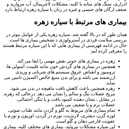
ادراری، سنگ های مثانه یا کلیه، مشکلات لاچریمال، آب مروارید و
ضعف ارگان های جنسی و غیره در زنان با سیاره زهره ارتباط دارد.
بیماری های مرتبط با سیاره زهره
همان طور که در بالا گفته شد، سیاره زهره یکی از عوامل موثر در
بررسی سلامت فردی در آسترولوژی د تشخیص بیماری ها است.
حال در ادامه فهرستی از بیماری هایی که با این سیاره مرتبط هستند
را معرفی کرده ایم:
زهره در بیماری های خونی نقش مهمی را ایفا می کند.
همچنین در بیماری های گردش خون مانند فلبیت، آمبولی ها،
ترومبوز و انقباض عروق سیستم های شریانی و وریدی
ارزشمند می باشد و برای بدن منبع خالص اکسیژن تامین می
نماید.
زهره همچنین باعث کاهش بافت ماهیچه در بدن می شود.
مریخ عضلات تنگ و سالم را نشان می دهد. درحالی که زهره،
در مقابل ، نشان دهنده کمبود بافت و یا تنگی احتمالی،
عضلات نرم و یا ضعیف می باشد.
تمام بیماری های مربوط به گلو و گردن مانند طناب صوتی،
لوزه گزن، دیفتری، لارنژیت، تورم در گردن، اوریون و تورم یا
عفونت قارچی دهان و گلو است.
این سیاره مشکلات تیروئید، بیماری های مختلف کلیه، بیماری