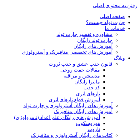
رفتن به محتوای اصلی
صفحه اصلی
چارت تولد چیست؟
خدمات ما
مشاوره و تفسیر چارت تولد
چارت تولد رایگان
آموزش های رایگان
آموزش های تخصصی متافیزیک و آسترولوژی
وبلاگ
قانون جذب عشق و جذب ثروت
مقالات جفت روحی
مدیتیشن و مراقبه
مانترا رایگان
کد جذب
تارهای اتری
آموزش قطع تارهای اتری
آموزش های رایگان آسترولوژی و چارت تولد
آموزش های رایگان متافیزیک
آموزش های رایگان علم اعداد (نامرولوژی)
هوروسکوپ
تاروت
کتاب های رایگان آسترولوژی و متافیزیک