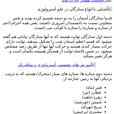
قدما ستارگان آسمان را به دو دسته تقسیم کرده بودند و تعبیر
متفاوتی نسبت به دانشمندان امروزی داشتند، یعنی همه اجرام (اعم
از ستاره و سیاره) را ستاره یا کوکب می نامیدند.
دسته اول ستارگان ثوابت هستند که به آنها ستارگان بیابانی هم گفته
میشود که قسم اعظم آسمان شب را تشکیل میدهند. ثوابت دارای
حرکت بسیار کندی هستند و حرکت آنها تنها از طریق رصد مشخص
میشود. در ضمن فاصله ثوابت از همدیگر همیشه یکسان است و
هرگز تغییر نمیکند.
دسته دوم ستاره ها، ستاره های سیار (متحرک) هستند که به ترتیب
نزدیکی آنها به زمین عبارتند از:
قمر (ماه)
عطارد (تیر)
زهره (ناهید)
شمس (خورشید)
مریخ (بهرام)
مشتری (برجیس)