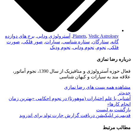
Vedic Astrology
,
Planets
,
آسترولوژی ودایی
,
برج های دوازده
گانه
,
ستارگان
,
ستاره شناسی
,
سیارات
,
صور فلکی
,
صورت
فلکی
,
نجوم
,
نجوم ودایی
,
نجوم ودیک
درباره رضا نمازی
فعال حوزه آسترولوژی و متافیزیک از سال 1390، نجوم آماتور،
علاقه مند به سیارات و کیهان شناسی
مشاهده همه پست های رضا نمازی
جدیدتر
آشنایی با علم اختیارات (موهورتا) در نجوم احکامی «بهترین زمان
انجام کارها»
بازگشت بە لیست
قدیمی‌تر
اپلیکیشن دریافت گزارش چارت تولد برای اندروید
مطالب مرتبط