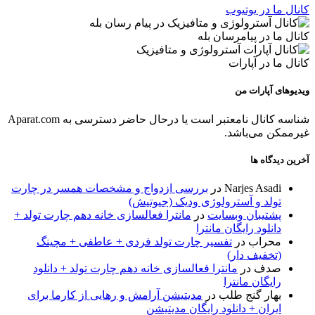
کانال ما در یوتیوب
کانال ما در پیامرسان بله
کانال ما در آپارات
ویدیوهای آپارات من
شناسه کانال نامعتبر است یا درحال حاضر دسترسی به Aparat.com
غیرممکن می‌باشد.
آخرین دیدگاه ها
Narjes Asadi
در
بررسی ازدواج و مشخصات همسر در چارت
تولد و آسترولوژی ودیک (جیوتیش)
پشتیبان وبسایت
در
مانترا فعالسازی خانه دهم چارت تولد +
دانلود رایگان مانترا
محراب
در
تفسیر چارت تولد فردی + عاطفی + مچینگ
(تخفیف دار)
صدف
در
مانترا فعالسازی خانه دهم چارت تولد + دانلود
رایگان مانترا
بهار گنج طلب
در
مدیتیشن آرامش و رهایی از کارما برای
ایران + دانلود رایگان مدیتیشن