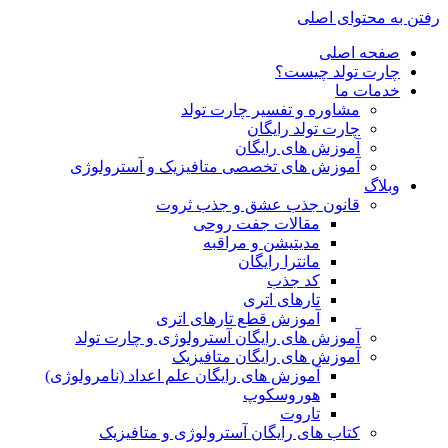
رفتن به محتوای اصلی
صفحه اصلی
چارت تولد چیست؟
خدمات ما
مشاوره و تفسیر چارت تولد
چارت تولد رایگان
آموزش های رایگان
آموزش های تخصصی متافیزیک و آسترولوژی
وبلاگ
قانون جذب عشق و جذب ثروت
مقالات جفت روحی
مدیتیشن و مراقبه
مانترا رایگان
کد جذب
تارهای اتری
آموزش قطع تارهای اتری
آموزش های رایگان آسترولوژی و چارت تولد
آموزش های رایگان متافیزیک
آموزش های رایگان علم اعداد (نامرولوژی)
هوروسکوپ
تاروت
کتاب های رایگان آسترولوژی و متافیزیک