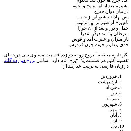
عدد چرخ ها چون شد معلوم
بشمرم بعد از این بروج و نجوم
در بیان دوازده برج
پس نهادند ،بشنو این ز حبیب
نام برج از صور بر این ترتیب
حمل و ثور و بعد از آن جوزا
سرطان و اسد دیگر اعذرا
باز میزان و عقرب آمد و قوس
جدی و دلو و حوت چون فردوس
اگر دایره منطقه البروج رو به دوازده قسمت مساوی سی درجه ای
تقسیم کنیم هر قسمت یک “برج” نام دارد. اسامی
بروج دوازده گانه
در زبان فارسی به ترتیب عبارتند از:
فروردین
اردیبهشت
خرداد
تیر
مرداد
شهریور
مهر
آبان
آذر
دی