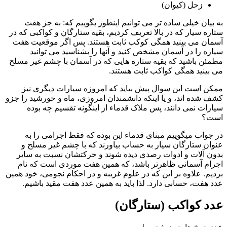
زحل (کیوان)
به بیان خیلی ساده تر می توانیم اینطور بگوییم که: به جز هفت
ستاره سیار که در بالا تعریف کردیم، بقیه ستارگان و کواکبی که در
آسمان می بینید همگی کوکب ثابت هستند. پس اگر موقعیت هفت
سیاره را در آسمان مشخص کنید و آنها را بشناسید می توانید
مطمئن باشید که بقیه ستاره هایی که در آسمان با چشم غیر مسلح
می بینید همگی کواکب ثابت هستند.
ممکن است این سوال پیش بیاید که امروزه سیارات دیگری نیز
کشف شده اند، و یا اینکه دانشمندان امروزی، ماه و خورشید را جزو
سیارات نمی دانند، پس ملاک قدماء از اینگونه تقسیم چه بوده
است؟
در جواب میگوییم مبنای قدماء این بوده که فقط اجرامی را به
عنوان ستارگان سیار به حساب بیاورند که با چشم غیر مسلح و
بدون آلات و ادوات رصدی دیده شوند و حرکتشان نسبت به سایر
اجرام آسمانی ظاهرتر باشد، که همین هفت موردی است که نام
بردیم. علاوه بر این که در علوم غریبه و در احکام نجومی، خود همین
عدد هفت، حسابی دارد. لذا باید به همین عدد هفت مقید باشیم.
عدد کواکب (ستارگان)