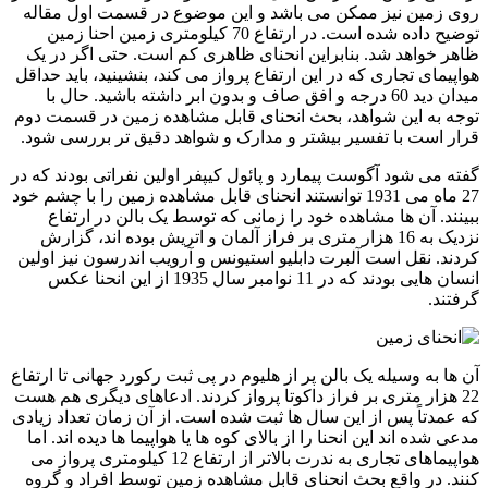
روی زمین نیز ممکن می باشد و این موضوع در قسمت اول مقاله
توضیح داده شده است. در ارتفاع 70 کیلومتری زمین احنا زمین
ظاهر خواهد شد. بنابراین انحنای ظاهری کم است. حتی اگر در یک
هواپیمای تجاری که در این ارتفاع پرواز می کند، بنشینید، باید حداقل
میدان دید 60 درجه و افق صاف و بدون ابر داشته باشید. حال با
توجه به این شواهد، بحث انحنای قابل مشاهده زمین در قسمت دوم
قرار است با تفسیر بیشتر و مدارک و شواهد دقیق تر بررسی شود.
گفته می شود آگوست پیمارد و پائول کیپفر اولین نفراتی بودند که در
27 ماه می 1931 توانستند انحنای قابل مشاهده زمین را با چشم خود
ببینند. آن ها مشاهده خود را زمانی که توسط یک بالن در ارتفاع
نزدیک به 16 هزار متری بر فراز آلمان و اتریش بوده اند، گزارش
کردند. نقل است آلبرت دابلیو استیونس و آرویب اندرسون نیز اولین
انسان هایی بودند که در 11 نوامبر سال 1935 از این انحنا عکس
گرفتند.
آن ها به وسیله یک بالن پر از هلیوم در پی ثبت رکورد جهانی تا ارتفاع
22 هزار متری بر فراز داکوتا پرواز کردند. ادعاهای دیگری هم هست
که عمدتاً پس از این سال ها ثبت شده است. از آن زمان تعداد زیادی
مدعی شده اند این انحنا را از بالای کوه ها یا هواپیما ها دیده اند. اما
هواپیماهای تجاری به ندرت بالاتر از ارتفاع 12 کیلومتری پرواز می
کنند. در واقع بحث انحنای قابل مشاهده زمین توسط افراد و گروه