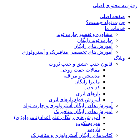
رفتن به محتوای اصلی
صفحه اصلی
چارت تولد چیست؟
خدمات ما
مشاوره و تفسیر چارت تولد
چارت تولد رایگان
آموزش های رایگان
آموزش های تخصصی متافیزیک و آسترولوژی
وبلاگ
قانون جذب عشق و جذب ثروت
مقالات جفت روحی
مدیتیشن و مراقبه
مانترا رایگان
کد جذب
تارهای اتری
آموزش قطع تارهای اتری
آموزش های رایگان آسترولوژی و چارت تولد
آموزش های رایگان متافیزیک
آموزش های رایگان علم اعداد (نامرولوژی)
هوروسکوپ
تاروت
کتاب های رایگان آسترولوژی و متافیزیک