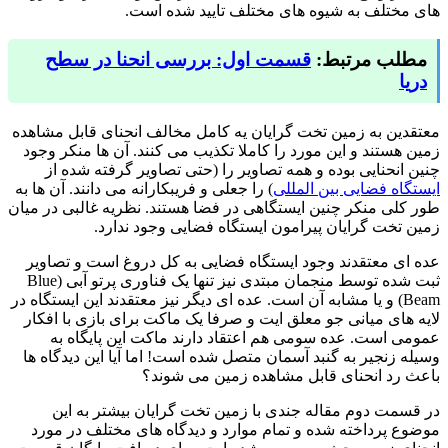
های مختلف به شیوه های مختلف تایید شده است.
مطلب مرتبط:
قسمت اول: بررسی انحنا در سطح
دریا
معتقدین به زمین تخت گرایان یه کامل مخالف انحنای قابل مشاهده
زمین هستند و این مورد را کاملا تکذیب می کنند. آن ها منکر وجود
چنین انحنایی بوده و همه تصاویر را (حتی تصاویر گرفته شده از
ایستگاه فضایی بین المللی
) را جعلی و فریبکارانه می دانند. آن ها به
طور کلی منکر چنین ایستگاهی در فضا هستند. نظریه غالبی در میان
زمین تخت گرایان پیرامون ایستگاه فضایی وجود ندارد.
عده ای معتقدند وجود ایستگاه فضایی به کل دروغ است و تصاویر
ثبت شده توسط منجمان مبتدی نیز تنها یک فناوری پرتو آبی (Blue
Beam) و یا مشابه آن است. عده ای دیگر نیز معتقدند این ایستگاه در
لایه های میانی جو معلق ایت و صرفا یک ماکت برای بازی با افکار
عمومی است. عده سومی هم اعتقاد دارند ماکت این پایگاه به
وسیله زنجیر به گنبد آسمان متصل شده است! اما آیا این دیدگاه ها
باعث رد انحنای قابل مشاهده زمین می شوند؟
در قسمت دوم مقاله جندی با زمین تخت گرایان بیشتر به این
موضوع پرداخته شده و تمام موارد و دیدگاه های مختلف در مورد