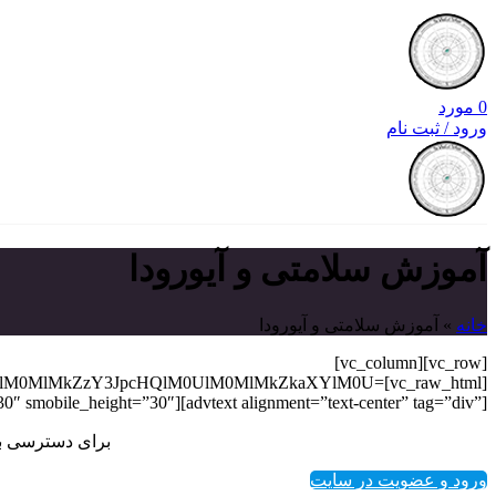
0
مورد
ورود / ثبت نام
آموزش سلامتی و آیورودا
خانه
»
آموزش سلامتی و آیورودا
[vc_row][vc_column]
0UlM0MlMkZzY3JpcHQlM0UlM0MlMkZkaXYlM0U=
0″ smobile_height=”30″][advtext alignment=”text-center” tag=”div”]
برای دسترسی به
ورود و عضویت در سایت