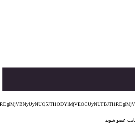
hDJTI1RDglMjVBNyUyNUQ5JTI1ODYlMjVEOCUyNUFBJTI1RDgl
سایت عضو شوید