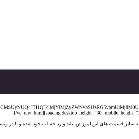
MjVCMSUyNUQ4JTI1QTclMjYlMjZyZWNvbSUzRG5vbmUlMjIlM
[/vc_raw_html][spacing desktop_height=”30″ mobile_height=”3
 سایر قسمت های این آموزش، باید وارد حساب خود شده و یا در وب