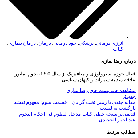
انرژی درمانی
,
پزشکی
,
خود درمانی
,
درمان
,
درمان بیماری
,
کتاب
درباره رضا نمازی
فعال حوزه آسترولوژی و متافیزیک از سال 1390، نجوم آماتور،
علاقه مند به سیارات و کیهان شناسی
مشاهده همه پست های رضا نمازی
جدیدتر
مقاله چندی با زمین تخت گرایان – قسمت سوم: مفهوم نقشه
بازگشت بە لیست
قدیمی‌تر
نسخه خطی کتاب مدخل النظوم فی احکام النجوم
عبدالجبار الخجندی
مطالب مرتبط