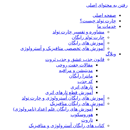
رفتن به محتوای اصلی
صفحه اصلی
چارت تولد چیست؟
خدمات ما
مشاوره و تفسیر چارت تولد
چارت تولد رایگان
آموزش های رایگان
آموزش های تخصصی متافیزیک و آسترولوژی
وبلاگ
قانون جذب عشق و جذب ثروت
مقالات جفت روحی
مدیتیشن و مراقبه
مانترا رایگان
کد جذب
تارهای اتری
آموزش قطع تارهای اتری
آموزش های رایگان آسترولوژی و چارت تولد
آموزش های رایگان متافیزیک
آموزش های رایگان علم اعداد (نامرولوژی)
هوروسکوپ
تاروت
کتاب های رایگان آسترولوژی و متافیزیک