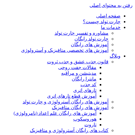
رفتن به محتوای اصلی
صفحه اصلی
چارت تولد چیست؟
خدمات ما
مشاوره و تفسیر چارت تولد
چارت تولد رایگان
آموزش های رایگان
آموزش های تخصصی متافیزیک و آسترولوژی
وبلاگ
قانون جذب عشق و جذب ثروت
مقالات جفت روحی
مدیتیشن و مراقبه
مانترا رایگان
کد جذب
تارهای اتری
آموزش قطع تارهای اتری
آموزش های رایگان آسترولوژی و چارت تولد
آموزش های رایگان متافیزیک
آموزش های رایگان علم اعداد (نامرولوژی)
هوروسکوپ
تاروت
کتاب های رایگان آسترولوژی و متافیزیک