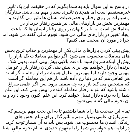
در پاسخ به این سوال باید به شما بگویم که در حقیقت این یک تاثیر
غیرمستقیم است اما همچنان تاثیری بسیار مهم می باشد. ستارگان
و سیارات بر روی رفتار و خصوصیات انسان ها تاثیر می گذارند و
مهمترین بخش در بازارهای مالی نیز همین رفتار خریدار در
معاملاتش است. به تاثیر کیهان بر روی رفتار انسان ها که باعث
ایجاد تغییر در بازارهای مالی می شود، نجوم مالی گفته می شود. اما
چرا در مورد آن صحبت می کنیم؟
پیش بینی کردن بازارهای مالی یکی از مهمترین و جذاب ترین بخش
های معاملات محسوب می شود. اگر بتوانیم معاملات یک بازار را
پیش از اینکه شروع شود با دقت بالایی پیش بینی کنیم، بدون شک
برنده آن بازار خواهیم بود. برای پیش بینی کردن رفتار بازار عوامل
مهمی وجود دارند اما مهمترین عامل همیشه رفتار معامله گر است.
هر اتفاقی هم که در دنیا رخ داده باشد باز هم این معامله گر است
که مشخص می کند بازار به چه سمتی برود. پس اگر علمی سراغ
داشته باشید که بتواند رفتار معامله کننده را پیش بینی کند، این علم
شما را به برنده بازار تبدیل خواهد کرد. این علم اکنون وجود دارد و به
آن نجوم مالی گفته می شود.
تمام این صحبت ها را با شما داشتیم تا به این بحث مهم برسیم که
آسترولوژی علمی بسیار مهم و تاثیرگذار برای تمام بخش های
زندگی انسان ها محسوب می شود. پس باید به آن بسیار توجه کرد.
در ادامه هم خواستیم شما را با مفهوم جدیدی به نام نجوم مالی آشنا