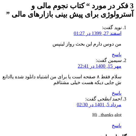
3 فکر در مورد “
کتاب نجوم مالی و
آسترولوژی برای پیش بینی بازارهای مالی
”
نوید
گفت:
اسفند 27, 1399 در 01:27
من دوس دارم این بحث رواز لینپس
پاسخ
سیمین
گفت:
مهر 15, 1400 در 22:41
سلام فقط ۸ صفحه است یا برای من اشتباه دانلود شده یاادانع
ش جایی دیکه هست خیلی مشتاقم
پاسخ
احمد ابطحی
گفت:
مرداد 5, 1401 در 02:30
Hi ..thanks alot
پاسخ