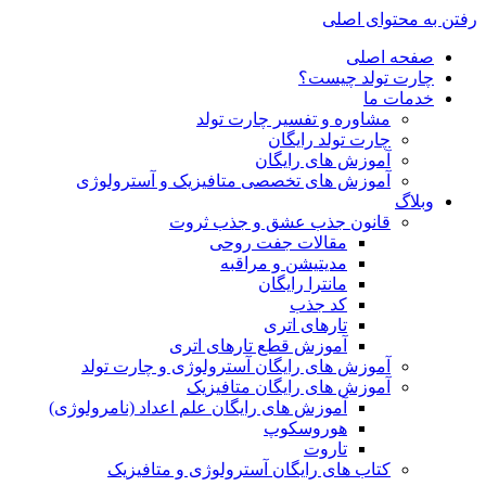
رفتن به محتوای اصلی
صفحه اصلی
چارت تولد چیست؟
خدمات ما
مشاوره و تفسیر چارت تولد
چارت تولد رایگان
آموزش های رایگان
آموزش های تخصصی متافیزیک و آسترولوژی
وبلاگ
قانون جذب عشق و جذب ثروت
مقالات جفت روحی
مدیتیشن و مراقبه
مانترا رایگان
کد جذب
تارهای اتری
آموزش قطع تارهای اتری
آموزش های رایگان آسترولوژی و چارت تولد
آموزش های رایگان متافیزیک
آموزش های رایگان علم اعداد (نامرولوژی)
هوروسکوپ
تاروت
کتاب های رایگان آسترولوژی و متافیزیک