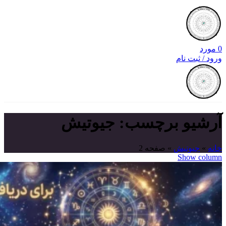
0
مورد
ورود / ثبت نام
آرشیو برچسب: جیوتیش
خانه
»
جیوتیش
»
صفحه 2
Show column