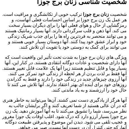
شخصیت شناسی زنان برج جوزا
شخصیت
زنان برج جوزا
ترکیب خوبی از تکانشگری و مراقبت است.
هر عمل یک زن برج جوزا بر اساس احساسات فعلی آنهاست، و
رمزگشایی از حال و هوای فعلی آنها را برای دیگران بسیار سخت
می کند. آنها ذهن و قلب سرگردانی دارند. آنها بسیار رمانتیک هستند
و می توانند منحصر به فردترین راه ها را برای جذب شریک زندگی
خود و ابراز عشق خود پیدا کنند. آنها دوستان بسیار خوبی هستند و
می توانند برای کمک به دوستی خود یا تقویت آن تلاش کنند.
ویژگی های زنان برج جوزا به شدت تحت تأثیر این واقعیت است که
آنها دارای شخصیت و عادات دوگانه انتقادی هستند. در کنار این، آنها
بسیار پویا و قابل تنظیم هستند زیرا آنها یک علامت قابل تغییر هستند.
آنها فقط بر لذت بردن از هر لحظه از زندگی خود تمرکز می کنند.
آنها آرزوی چیزهای جدید در زندگی خود را دارند و فقط به گذراندن
روزهای خود برای آینده ای بهتر اعتقاد ندارند. آنها تلاش می کنند تا
حال خود را ارزشمند و به یاد ماندنی کنند.
آنها هرگز از یادگیری دست نمی کشند. آن‌ها می‌توانند به خاطر هنری
که در آن عالی هستید از شما تعریف کنند و اگر برایشان جالب به
نظر می‌رسد، شما را تشویق می‌کنند تا به آنها آموزش دهید. یک زن
برج جوزا بسیار آرزو دارد که درک شود. اغلب اوقات یک جوزا مغرور
و عجیب تلقی می شود. دیدن این موضوع و پذیرفتن طبیعت دوگانه
آنها، که حتی کنترل آن در دست آنها نیست، صبر می خواهد.