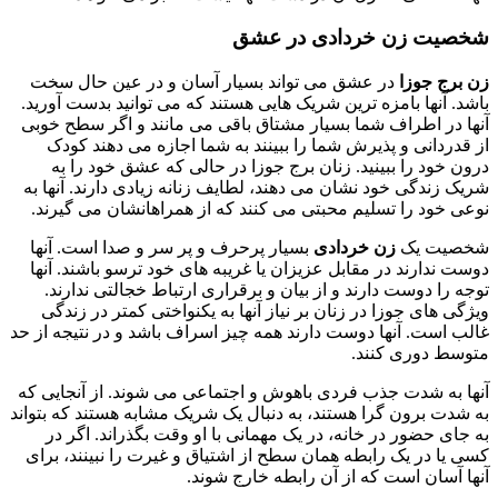
شخصیت زن خردادی در عشق
زن برج جوزا
در عشق می تواند بسیار آسان و در عین حال سخت
باشد. آنها بامزه ترین شریک هایی هستند که می توانید بدست آورید.
آنها در اطراف شما بسیار مشتاق باقی می مانند و اگر سطح خوبی
از قدردانی و پذیرش شما را ببینند به شما اجازه می دهند کودک
درون خود را ببینید. زنان برج جوزا در حالی که عشق خود را به
شریک زندگی خود نشان می دهند، لطایف زنانه زیادی دارند. آنها به
نوعی خود را تسلیم محبتی می کنند که از همراهانشان می گیرند.
شخصیت یک
زن خردادی
بسیار پرحرف و پر سر و صدا است. آنها
دوست ندارند در مقابل عزیزان یا غریبه های خود ترسو باشند. آنها
توجه را دوست دارند و از بیان و برقراری ارتباط خجالتی ندارند.
ویژگی های جوزا در زنان بر نیاز آنها به یکنواختی کمتر در زندگی
غالب است. آنها دوست دارند همه چیز اسراف باشد و در نتیجه از حد
متوسط دوری کنند.
آنها به شدت جذب فردی باهوش و اجتماعی می شوند. از آنجایی که
به شدت برون گرا هستند، به دنبال یک شریک مشابه هستند که بتواند
به جای حضور در خانه، در یک مهمانی با او وقت بگذراند. اگر در
کسی یا در یک رابطه همان سطح از اشتیاق و غیرت را نبینند، برای
آنها آسان است که از آن رابطه خارج شوند.