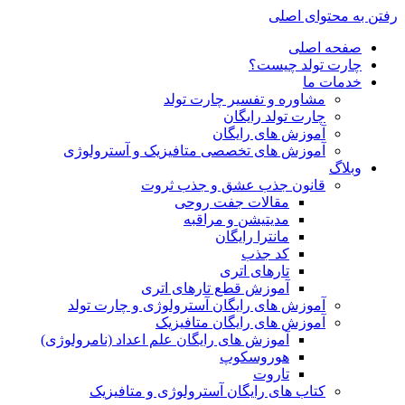
رفتن به محتوای اصلی
صفحه اصلی
چارت تولد چیست؟
خدمات ما
مشاوره و تفسیر چارت تولد
چارت تولد رایگان
آموزش های رایگان
آموزش های تخصصی متافیزیک و آسترولوژی
وبلاگ
قانون جذب عشق و جذب ثروت
مقالات جفت روحی
مدیتیشن و مراقبه
مانترا رایگان
کد جذب
تارهای اتری
آموزش قطع تارهای اتری
آموزش های رایگان آسترولوژی و چارت تولد
آموزش های رایگان متافیزیک
آموزش های رایگان علم اعداد (نامرولوژی)
هوروسکوپ
تاروت
کتاب های رایگان آسترولوژی و متافیزیک