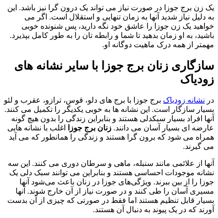
یک زن برج جوزا در صورت نیاز می تواند یک درون گرا نیز باشد. این
به دلیل نیاز شدید آنها به زمان تنهایی و استقلال است. اگر می
خواهید یک زن جوزا را عاشق خود نگه دارید، پس شنونده خوبی
باشید، به او زمان بدهید تا شما و رابطه تان را به طور کامل بپذیرد.
مهمتر از همه درک ماهیت دوگانه او.
سازگاری زنان برج جوزا با سایر نشانه های
زودیاک
در
نشانه زودیاک
برج جوزا با برج های دلو، قوس، ترازو، عقرب و لئو
بسیار سازگار است. این نشانه ها به خوبی یکدیگر را تکمیل می کنند.
آنها افراد بسیار سبکدلی هستند و بنابراین زندگی را بدون هیچ گونه
عارضه ای بسیار آسان می دانند.
زنان برج جوزا
اغلب با نشانه هایی
همراه می شود که برون گرا هستند و زندگی را همانطور که می آید
می گیرند.
آنها از علائمی مانند سنبله، ماهی و سرطان دوری می کنند. این سه
نشانه موجودات احساسی هستند و بنابراین می توانند سبک دلی یک
جوزا را از بین ببرند. ویژگی‌های جوزا در زنان باعث می‌شود آنها
مسیری آسان را طی کنند و در صورت نیاز از آن خارج شوند. آنها
بسیار قابل تنظیم هستند اما فقط در صورتی که چیزی از آن بدست
آورند که در یک پیوند به دنبال آن هستند.