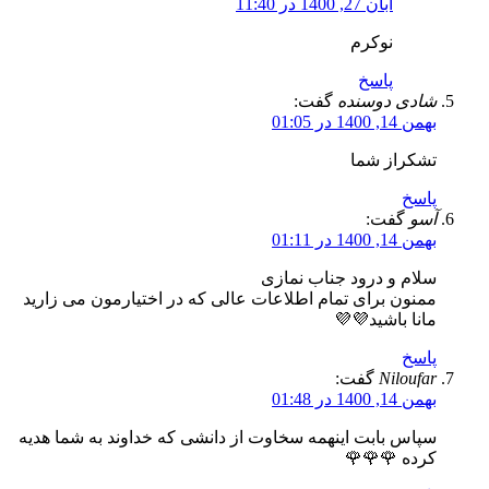
آبان 27, 1400 در 11:40
نوکرم
پاسخ
شادی دوسنده
گفت:
بهمن 14, 1400 در 01:05
تشکر‌از‌ شما
پاسخ
آسو
گفت:
بهمن 14, 1400 در 01:11
سلام و درود جناب نمازی
ممنون برای تمام اطلاعات عالی که در اختیارمون می زارید
مانا باشید💜💜
پاسخ
Niloufar
گفت:
بهمن 14, 1400 در 01:48
سپاس بابت اینهمه سخاوت از دانشی که خداوند به شما هدیه
کرده 🌹🌹🌹