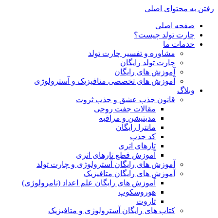
رفتن به محتوای اصلی
صفحه اصلی
چارت تولد چیست؟
خدمات ما
مشاوره و تفسیر چارت تولد
چارت تولد رایگان
آموزش های رایگان
آموزش های تخصصی متافیزیک و آسترولوژی
وبلاگ
قانون جذب عشق و جذب ثروت
مقالات جفت روحی
مدیتیشن و مراقبه
مانترا رایگان
کد جذب
تارهای اتری
آموزش قطع تارهای اتری
آموزش های رایگان آسترولوژی و چارت تولد
آموزش های رایگان متافیزیک
آموزش های رایگان علم اعداد (نامرولوژی)
هوروسکوپ
تاروت
کتاب های رایگان آسترولوژی و متافیزیک