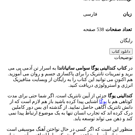
زبان
فارسی
تعداد صفحات
538 صفحه
رایگان
دانلود کتاب
توضیحات
در
کتاب کندالینی یوگا سوامی ساتیاناندا
به اسرار تن آدمی پی می
برید و تمرینات تانتریک را برای پاکسازی جسم و روان می آموزید.
هم اکنون می توانید این کتاب را به رایگان از وبسایت متافیزیک
انرژی و آسترولوژی دریافت کنید.
کندالینی یوگا
جزئی از آیین تانتریک است. اگر شما حتی برای مدت
کوتاهی هم با
یوگا
آشنایی پیدا کرده باشید باز هم لازم است که از
دانش تانتریک آگاهی حاصل نمایید. از گذشته ای بس دور کاملین
درک کرده اند که تجارب انسان تنها به یک موضوع ارتباط پیدا نمی
کند و ذهن می تواند توسعه یابد.
منظور این است که اگر کسی در حال نواختن آهنگ موسیقی است
من می توانم آن را مشاهده و گوش کنم، اما اضافه بر آن می توانم