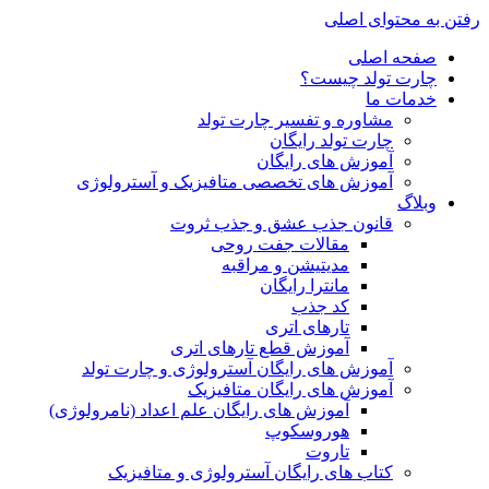
رفتن به محتوای اصلی
صفحه اصلی
چارت تولد چیست؟
خدمات ما
مشاوره و تفسیر چارت تولد
چارت تولد رایگان
آموزش های رایگان
آموزش های تخصصی متافیزیک و آسترولوژی
وبلاگ
قانون جذب عشق و جذب ثروت
مقالات جفت روحی
مدیتیشن و مراقبه
مانترا رایگان
کد جذب
تارهای اتری
آموزش قطع تارهای اتری
آموزش های رایگان آسترولوژی و چارت تولد
آموزش های رایگان متافیزیک
آموزش های رایگان علم اعداد (نامرولوژی)
هوروسکوپ
تاروت
کتاب های رایگان آسترولوژی و متافیزیک