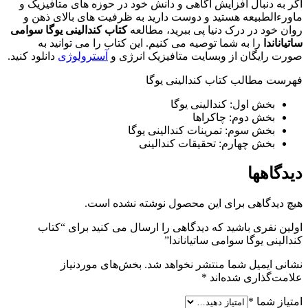
اگر به دنبال افزایش آگاهی و دانش خود در حوزه های متافیزیک و
ماورءالطبیعه هستید و دوست دارید به ظرفیت های بالای ذهن و
روان خود در درک دنیا پی ببرید، مطالعه
کتاب کندالینی یوگا سوامی
ساتیاناندا
را به شما توصیه می کنیم. این کتاب را می توانید به
صورت رایگان از وبسایت متافیزیک انرژی و
آسترولوژی
دانلود کنید.
فهرست مطالب کتاب کندالینی یوگا
بخش اول: کندالینی یوگا
بخش دوم: چاکراها
بخش سوم: تمرینات کندالینی یوگا
بخش چهارم: تحقیقات کندالینی
دیدگاهها
هیچ دیدگاهی برای این محصول نوشته نشده است.
اولین نفری باشید که دیدگاهی را ارسال می کنید برای “کتاب
کندالینی یوگا سوامی ساتیاناندا”
نشانی ایمیل شما منتشر نخواهد شد.
بخش‌های موردنیاز
علامت‌گذاری شده‌اند
*
امتیاز شما
*